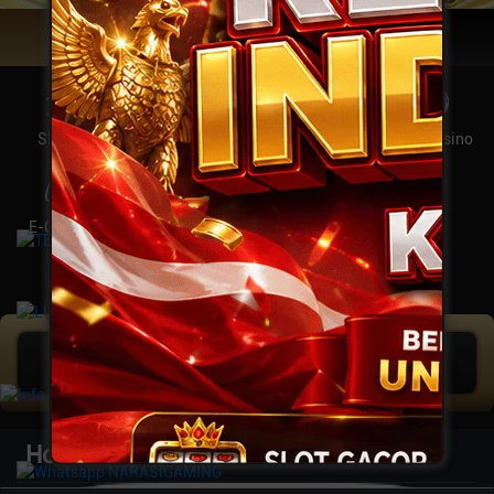
Masuk
Daftar
SPORT
SLOTS
TOGEL
Live Casino
E-GAMES
Promosi
Hasil Keluaran
MEGA JACKPOT
IDR
1.163.760.441.574
Hot Games